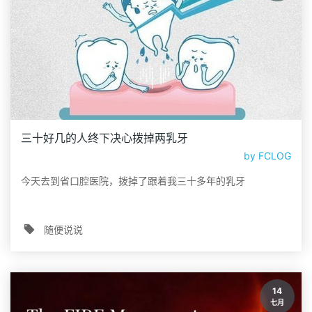
三十好几的人终下决心拨掉两乳牙
by
FCLOG
今天去到省口腔医院，拨掉了跟着我三十多年的乳牙
随便说说
14
七月