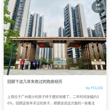
26
三月
回顾下这几年失败过的购房经历
by
FCLOG
上周位于广州南沙的房子终于建好收楼了，二年时间涨幅约3
6%，回顾这些年买过的房子，顺便谈谈这方面的一些看法